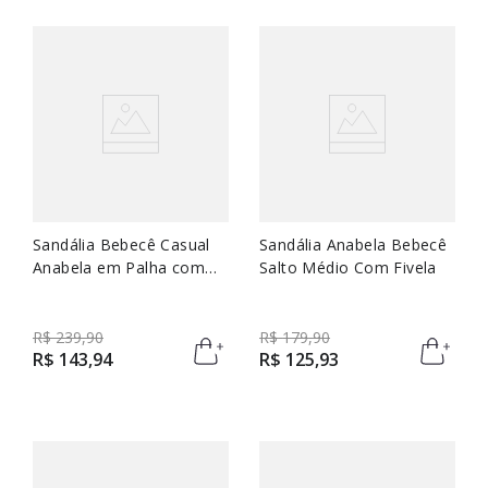
Sandália Bebecê Casual
Sandália Anabela Bebecê
Anabela em Palha com
Salto Médio Com Fivela
Toques de Lurex
R$
239
,
90
R$
179
,
90
R$
143
,
94
R$
125
,
93