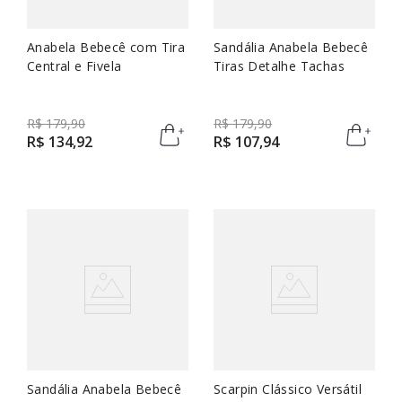
Anabela Bebecê com Tira
Sandália Anabela Bebecê
Central e Fivela
Tiras Detalhe Tachas
R$
179
,
90
R$
179
,
90
R$
134
,
92
R$
107
,
94
Sandália Anabela Bebecê
Scarpin Clássico Versátil