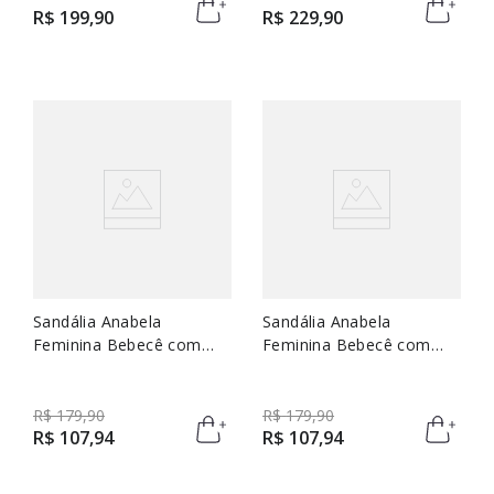
R$
199
,
90
R$
229
,
90
Sandália Anabela
Sandália Anabela
Feminina Bebecê com
Feminina Bebecê com
Salto de Corda e Tiras
Salto de Corda e Tiras
R$
179
,
90
R$
179
,
90
R$
107
,
94
R$
107
,
94