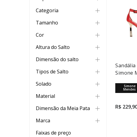
Sandálias
Categoria
Sapatos
Scarpins
Tamanho
Tamancos
33
Cor
Sapatilhas
34
Caramelo
Altura do Salto
Rasteiras
35
Amarelo
Baixo
Dimensão do salto
Flatform
Sandália
36
Aveia
Médio
1 cm
Tipos de Salto
Simone 
Papetes
37
Branco
Alto
1,5 cm
Alto
Solado
Mules
38
Simone
Creme
Mendes
2 cm
Taça
PVC
Material
39
Dourado
3 cm
Plataforma
R$
229
,
9
40
Couro
Dimensão da Meia Pata
Laranja
4,5 cm
Bloco
Napa
Marrom
2,5 cm
Marca
5,5 cm
Fino
Sintético
Prata
Bebecê
Faixas de preço
6 cm
Geométrico