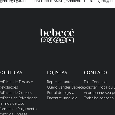
Entrega garantida para todo o Brasil
Ambiente 100% seguro
Pri
POLÍTICAS
LOJISTAS
CONTATO
Políticas de Trocas e
Representantes
Fale Conosco
Devoluções
Quero Vender Bebecê
Solicitar Troca ou
Políticas de Cookies
Portal do Lojista
Acompanhe seu p
Políticas de Privacidade
Encontre uma loja
Trabalhe conosco
Termos de Uso
Formas de Pagamento
Prazo de Entrega