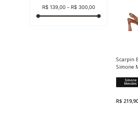
Preto
6,5 cm
–
R$ 139,00
R$ 300,00
Flare
7 cm
7,5 cm
Scarpin 
Simone 
Simone
Mendes
R$
219
,
9