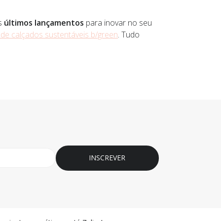
s
últimos lançamentos
para inovar no seu
a de calçados sustentáveis b/green
. Tudo
INSCREVER