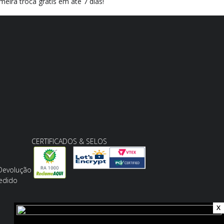
meira troca grátis em até 7 dias!
CERTIFICADOS & SELOS
 Devolução
edido
X