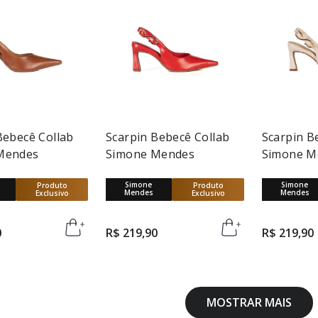
Bebecê Collab
Scarpin Bebecê Collab
Scarpin B
Mendes
Simone Mendes
Simone M
Simone
Simone
Produto
Produto
Mendes
Mendes
Exclusivo
Exclusivo
0
R$
219
,
90
R$
219
,
90
MOSTRAR MAIS