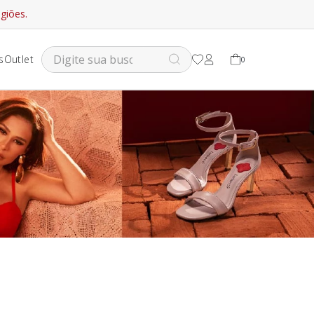
giões.
s
Outlet
0