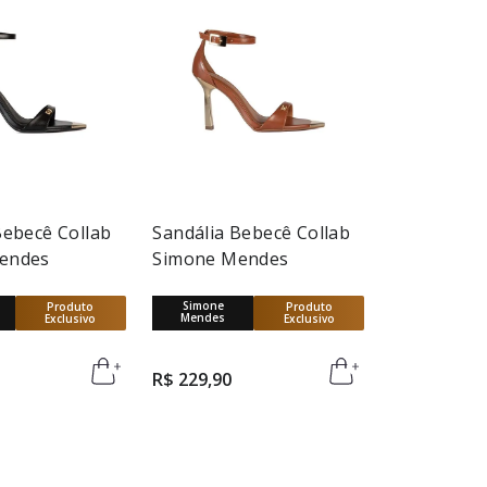
Bebecê Collab
Sandália Bebecê Collab
endes
Simone Mendes
Simone
Produto
Produto
Mendes
Exclusivo
Exclusivo
R$
229
,
90