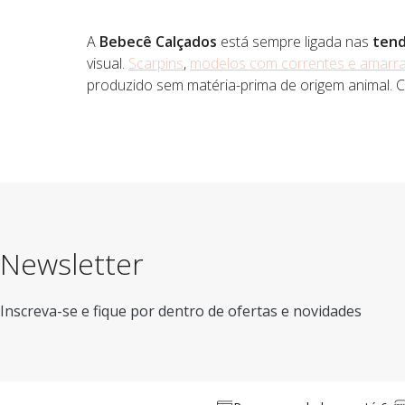
A
Bebecê Calçados
está sempre ligada nas
tend
visual.
Scarpins
,
modelos com correntes e amarr
produzido sem matéria-prima de origem animal. C
Newsletter
Inscreva-se e fique por dentro de ofertas e novidades