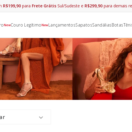
am
R$199,90
para
Frete Grátis
Sul/Sudeste e
R$299,90
para demais re
ro
Couro Legítimo
Lançamentos
Sapatos
Sandálias
Botas
Têni
New
New