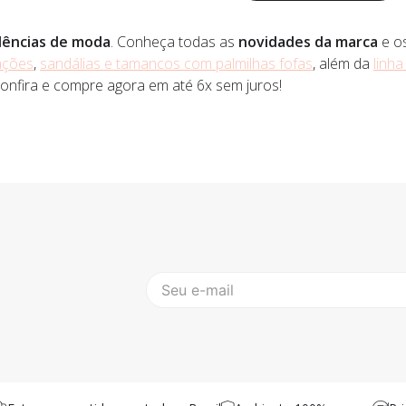
ências de moda
. Conheça todas as
novidades da marca
e o
ações
,
sandálias e tamancos com palmilhas fofas
, além da
linh
onfira e compre agora em até 6x sem juros!