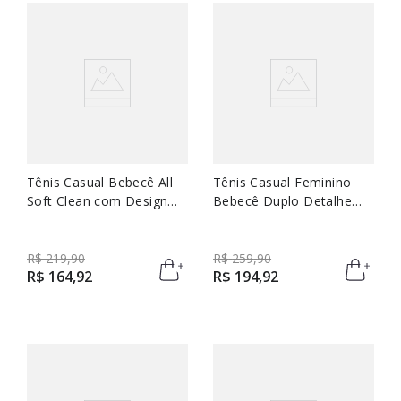
Tênis Casual Bebecê All
Tênis Casual Feminino
Soft Clean com Design
Bebecê Duplo Detalhe
Minimalista
Texturizado E Cadarço
R$
219
,
90
R$
259
,
90
R$
164
,
92
R$
194
,
92