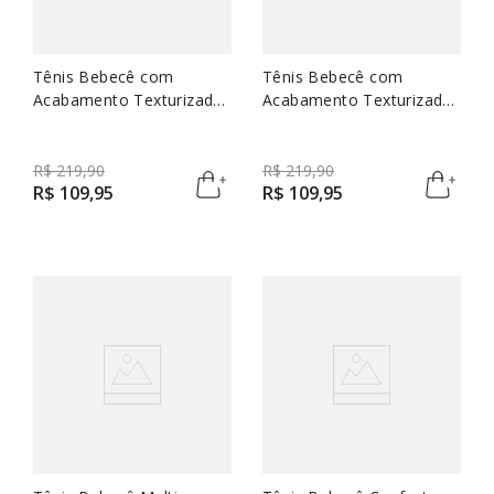
Tênis Bebecê com
Tênis Bebecê com
Acabamento Texturizado
Acabamento Texturizado
e Detalhe no Calcanhar
e Detalhe no Calcanhar
R$
219
,
90
R$
219
,
90
R$
109
,
95
R$
109
,
95