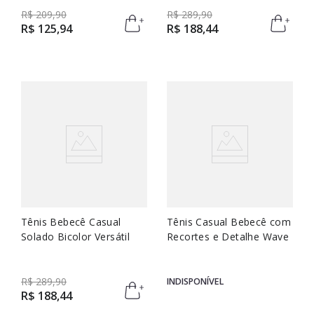
R$
209
,
90
R$
289
,
90
R$
125
,
94
R$
188
,
44
Tênis Bebecê Casual
Tênis Casual Bebecê com
Solado Bicolor Versátil
Recortes e Detalhe Wave
R$
289
,
90
INDISPONÍVEL
R$
188
,
44