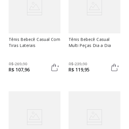
Tênis Bebecê Casual Com
Tênis Bebecê Casual
Tiras Laterais
Multi Peças Dia a Dia
R$
269
,
90
R$
239
,
90
R$
107
,
96
R$
119
,
95