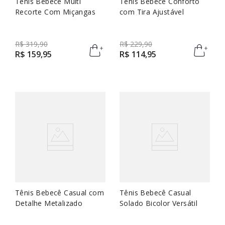
Tênis Bebecê Multi
Tênis Bebecê Conforto
Recorte Com Miçangas
com Tira Ajustável
R$
319
,
90
R$
229
,
90
R$
159
,
95
R$
114
,
95
Tênis Bebecê Casual com
Tênis Bebecê Casual
Detalhe Metalizado
Solado Bicolor Versátil